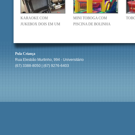
KARAOKE COM
MINI TOBOGA COM
TOB
JUKEBOX DOIS EM UM
PISCINA DE BOLINHA
Pula Criança
Rua Elesbão Murtinho, 994 - Universitário
(67) 3388-8050 | (67) 9276-6403